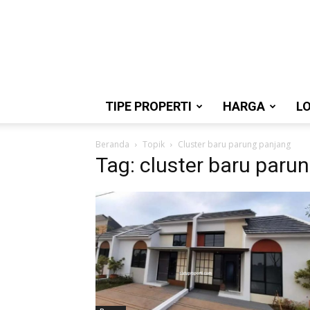
TIPE PROPERTI
HARGA
L
Beranda
Topik
Cluster baru parung panjang
Tag: cluster baru paru