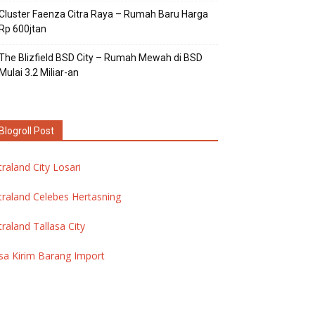
Cluster Faenza Citra Raya – Rumah Baru Harga
Rp 600jtan
The Blizfield BSD City – Rumah Mewah di BSD
Mulai 3.2 Miliar-an
Blogroll Post
traland City Losari
traland Celebes Hertasning
traland Tallasa City
sa Kirim Barang Import