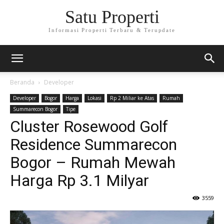
Satu Properti
Informasi Properti Terbaru & Terupdate
Beranda
Developer
Developer
Bogor
Harga
Lokasi
Rp 2 Miliar ke Atas
Rumah
Summarecon Bogor
Tipe
Cluster Rosewood Golf
Residence Summarecon
Bogor – Rumah Mewah
Harga Rp 3.1 Milyar
3559