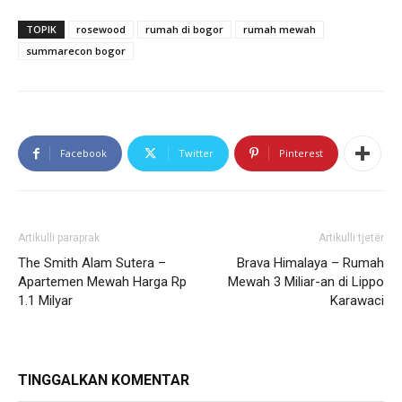
TOPIK
rosewood
rumah di bogor
rumah mewah
summarecon bogor
Facebook
Twitter
Pinterest
Artikulli paraprak
Artikulli tjetër
The Smith Alam Sutera –
Brava Himalaya – Rumah
Apartemen Mewah Harga Rp
Mewah 3 Miliar-an di Lippo
1.1 Milyar
Karawaci
TINGGALKAN KOMENTAR